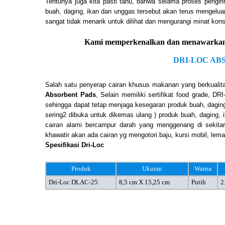
Tentunya juga kita pasti tahu, bahwa selama proses pengir
buah, daging, ikan dan unggas tersebut akan terus mengeluar
sangat tidak menarik untuk dilihat dan mengurangi minat kon
Kami memperkenalkan dan menawarkan pr
DRI-LOC AB
Salah satu penyerap cairan khusus makanan yang berkualitas
Absorbent Pads
, Selain memiliki sertifikat food grade, D
sehingga dapat tetap menjaga kesegaran produk buah, daging
sering2 dibuka untuk dikemas ulang ) produk buah, daging, 
cairan alami bercampur darah yang menggenang di sekita
khawatir akan ada cairan yg mengotori baju, kursi mobil, lema
Spesifikasi Dri-Loc
Produk
Ukuran
Warna
Dri-Loc DLAC-25
8,5 cm X 15,25 cm
Putih
2