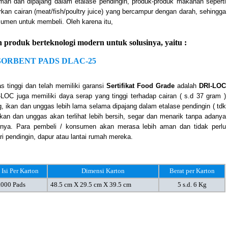
iman dan dipajang dalam etalase pendingin, produk-produk makanan seperti
kan cairan (meat/fish/poultry juice) yang bercampur dengan darah, sehingga
sumen untuk membeli. Oleh karena itu,
oduk berteknologi modern untuk solusinya, yaitu :
SORBENT PADS DLAC-25
 tinggi dan telah memiliki garansi
Sertifikat Food Grade
adalah
DRI-LOC
RI-LOC juga memiliki daya serap yang tinggi terhadap cairan ( s.d 37 gram )
, ikan dan unggas lebih lama selama dipajang dalam etalase pendingin ( tdk
ikan dan unggas akan terlihat lebih bersih, segar dan menarik tanpa adanya
rnya. Para pembeli / konsumen akan merasa lebih aman dan tidak perlu
ri pendingin, dapur atau lantai rumah mereka.
Isi Per Karton
Dimensi Karton
Berat per Karton
.000 Pads
48.5 cm X 29.5 cm X 39.5 cm
5 s.d. 6 Kg