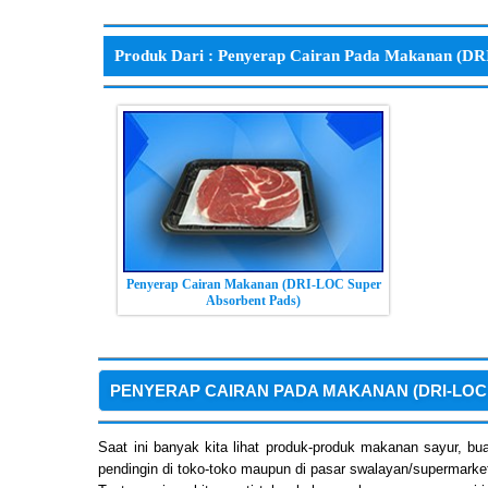
Produk Dari : Penyerap Cairan Pada Makanan (DR
Penyerap Cairan Makanan (DRI-LOC Super
Absorbent Pads)
PENYERAP CAIRAN PADA MAKANAN (DRI-LOC
Saat ini banyak kita lihat produk-produk makanan sayur, bu
pendingin di toko-toko maupun di pasar swalayan/supermarke