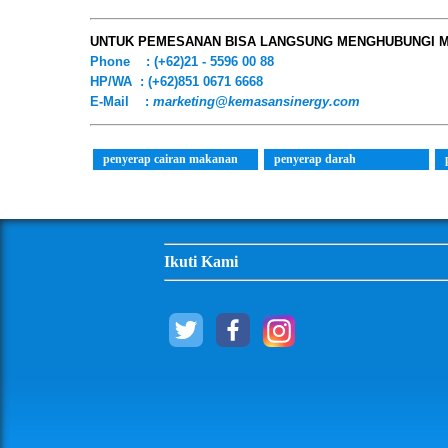
UNTUK PEMESANAN BISA LANGSUNG MENGHUBUNGI MA
Phone : (+62)21 - 5596 00 88
HP/WA : (+62)851 0671 6668
E-Mail :
marketing@kemasansinergy.com
penyerap cairan makanan
penyerap darah
Ikuti Kami