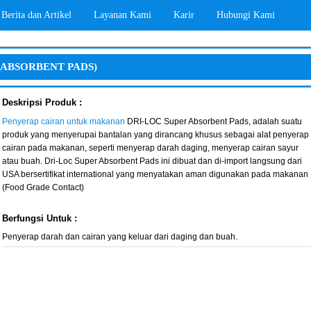
Berita dan Artikel
Layanan Kami
Karir
Hubungi Kami
 ABSORBENT PADS)
Deskripsi Produk :
Penyerap cairan untuk makanan
DRI-LOC Super Absorbent Pads, adalah suatu
produk yang menyerupai bantalan yang dirancang khusus sebagai alat penyerap
cairan pada makanan, seperti menyerap darah daging, menyerap cairan sayur
atau buah. Dri-Loc Super Absorbent Pads ini dibuat dan di-import langsung dari
USA bersertifikat international yang menyatakan aman digunakan pada makanan
(Food Grade Contact)
Berfungsi Untuk :
Penyerap darah dan cairan yang keluar dari daging dan buah.