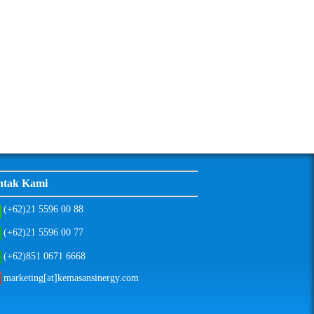
ntak Kami
(+62)21 5596 00 88
(+62)21 5596 00 77
(+62)851 0671 6668
marketing[at]kemasansinergy.com