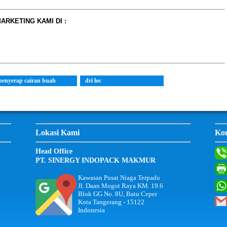
RKETING KAMI DI :
penyerap cairan buah
dri loc
Lokasi Kami
Ko
Head Office
PT. SINERGY INDOPACK MAKMUR
Kawasan Pusat Niaga Terpadu
Jl. Daan Mogot Raya KM. 19.6
Blok GG No. 8U, Batu Ceper
Kota Tangerang - 15122
Indonesia