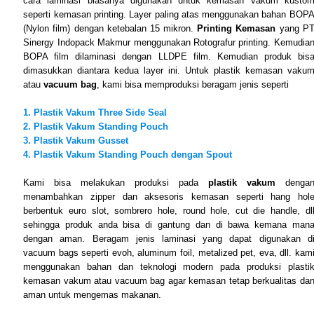
cara laminasi biasanya digunakan untuk kemasan vakum kusto
seperti kemasan printing. Layer paling atas menggunakan bahan BOP
(Nylon film) dengan ketebalan 15 mikron.
Printing Kemasan
yang P
Sinergy Indopack Makmur menggunakan Rotografur printing. Kemudia
BOPA film dilaminasi dengan LLDPE film. Kemudian produk bis
dimasukkan diantara kedua layer ini. Untuk plastik kemasan vaku
atau
vacuum bag
, kami bisa memproduksi beragam jenis seperti
1. Plastik Vakum Three Side Seal
2. Plastik Vakum Standing Pouch
3. Plastik Vakum Gusset
4. Plastik Vakum Standing Pouch dengan Spout
Kami bisa melakukan produksi pada
plastik vakum
denga
menambahkan zipper dan aksesoris kemasan seperti hang hol
berbentuk euro slot, sombrero hole, round hole, cut die handle, dl
sehingga produk anda bisa di gantung dan di bawa kemana man
dengan aman. Beragam jenis laminasi yang dapat digunakan d
vacuum bags seperti evoh, aluminum foil, metalized pet, eva, dll. kam
menggunakan bahan dan teknologi modern pada produksi plasti
kemasan vakum atau vacuum bag agar kemasan tetap berkualitas da
aman untuk mengemas makanan.