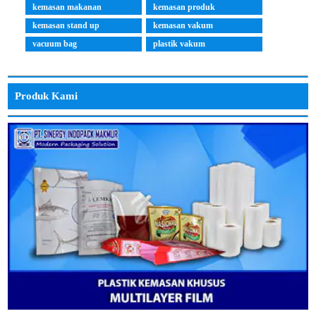
kemasan makanan
kemasan produk
kemasan stand up
kemasan vakum
vacuum bag
plastik vakum
Produk Kami