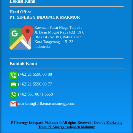
Lokasi Kami
Head Office
PT. SINERGY INDOPACK MAKMUR
Kawasan Pusat Niaga Terpadu
Jl. Daan Mogot Raya KM. 19.6
Blok GG No. 8U, Batu Ceper
Kota Tangerang - 15122
Indonesia
Kontak Kami
(+62)21 5596 00 88
(+62)21 5596 00 77
(+62)851 0671 6668
marketing[at]kemasansinergy.com
PT Sinergy Indopack Makmur © All rights Reserved | Dev. by
Marketing
Team PT Sinergy Indopack Makmur