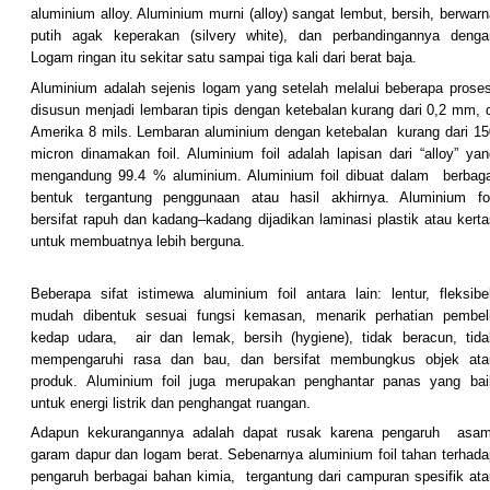
aluminium alloy. Aluminium murni (alloy) sangat lembut, bersih, berwarn
putih agak keperakan (silvery white), dan perbandingannya denga
Logam ringan itu sekitar satu sampai tiga kali dari berat baja.
Aluminium adalah sejenis logam yang setelah melalui beberapa proses
disusun menjadi lembaran tipis dengan ketebalan kurang dari 0,2 mm, d
Amerika 8 mils. Lembaran aluminium dengan ketebalan kurang dari 15
micron dinamakan foil. Aluminium foil adalah lapisan dari “alloy” yan
mengandung 99.4 % aluminium. Aluminium foil dibuat dalam berbaga
bentuk tergantung penggunaan atau hasil akhirnya. Aluminium foi
bersifat rapuh dan kadang–kadang dijadikan laminasi plastik atau kerta
untuk membuatnya lebih berguna.
Beberapa sifat istimewa aluminium foil antara lain: lentur, fleksibel
mudah dibentuk sesuai fungsi kemasan, menarik perhatian pembeli
kedap udara, air dan lemak, bersih (hygiene), tidak beracun, tida
mempengaruhi rasa dan bau, dan bersifat membungkus objek ata
produk. Aluminium foil juga merupakan penghantar panas yang bai
untuk energi listrik dan penghangat ruangan.
Adapun kekurangannya adalah dapat rusak karena pengaruh asam
garam dapur dan logam berat. Sebenarnya aluminium foil tahan terhada
pengaruh berbagai bahan kimia, tergantung dari campuran spesifik ata