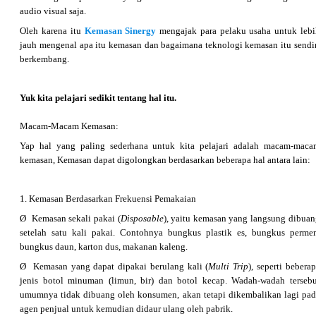
audio visual saja.
Oleh karena itu
Kemasan Sinergy
mengajak para pelaku usaha untuk lebi
jauh mengenal apa itu kemasan dan bagaimana teknologi kemasan itu sendir
berkembang.
Yuk kita pelajari sedikit tentang hal itu.
Macam-Macam Kemasan:
Yap hal yang paling sederhana untuk kita pelajari adalah macam-maca
kemasan, Kemasan dapat digolongkan berdasarkan beberapa hal antara lain:
1. Kemasan Berdasarkan Frekuensi Pemakaian
Ø Kemasan sekali pakai (
Disposable
), yaitu kemasan yang langsung dibuan
setelah satu kali pakai. Contohnya bungkus plastik es, bungkus permen
bungkus daun, karton dus, makanan kaleng.
Ø Kemasan yang dapat dipakai berulang kali (
Multi Trip
), seperti bebera
jenis botol minuman (limun, bir) dan botol kecap. Wadah-wadah tersebu
umumnya tidak dibuang oleh konsumen, akan tetapi dikembalikan lagi pad
agen penjual untuk kemudian didaur ulang oleh pabrik.