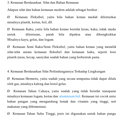
3. Kemasan Berdasarkan Sifat dan Bahan Kemasan
Adapun sifat dan bahan kemasan modern adalah sebagai berikut :
Ø Kemasan Fleksibel, yaitu bila bahan kemas mudah dilenturkan
misalnya plastik, kertas, foil, dll.
Ø Kemasan Kaku, yaitu bila bahan kemas bersifat keras, kaku, tidak muda
untuk dilenturan, patah bila dipaksa atau dibengkokkan
Misalnya kayu, gelas, dan logam.
Ø Kemasan Semi Kaku/Semi Fleksibel, yaitu bahan kemas yang memilik
sifat-sifat antara kemasan fleksibel dan kemasan kaku, seperti boto
plastik (susu, kecap, saus) dan wadah bahan yang berbentuk pasta.
4. Kemasan Berdasarkan Sifat Perlindungannya Terhadap Lingkungan
Ø Kemasan Hermetis, yaitu wadah yang secara sempurna tidak dapat dilalu
oleh gas, misalnya kaleng dan botol gelas.
Ø Kemasan Tahan Cahaya, yaitu wadah yang tidak bersifat transparan
misalnya kemasan logam, kertas dan
aluminium foil
. Kemasan ini cocok unt
bahan pangan yang mengandung lemak dan vitamin yang tinggi, sert
makanan yang difermentasi.
Ø Kemasan Tahan Suhu Tinggi, jenis ini digunakan untuk bahan panga