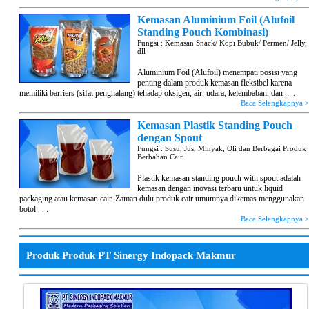
Kemasan Aluminium Foil (Alufoil
Standing Pouch Kombinasi)
Fungsi : Kemasan Snack/ Kopi Bubuk/ Permen/ Jelly,
dll
Aluminium Foil (Alufoil) menempati posisi yang
penting dalam produk kemasan fleksibel karena
memiliki barriers (sifat penghalang) tehadap oksigen, air, udara, kelembaban, dan . . .
Baca Selengkapnya 
Kemasan Plastik Standing Pouch
dengan Spout
Fungsi : Susu, Jus, Minyak, Oli dan Berbagai Produk
Berbahan Cair
Plastik kemasan standing pouch with spout adalah
kemasan dengan inovasi terbaru untuk liquid
packaging atau kemasan cair. Zaman dulu produk cair umumnya dikemas menggunakan
botol . . .
Baca Selengkapnya 
Produk Produk PT Sinergy Indopack Makmur