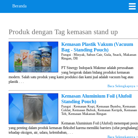
Beranda
Produk dengan Tag
kemasan stand up
Kemasan Plastik Vakum (Vacuum
Bag - Standing Pouch)
Fungsi : Minyak, Sabun Cair, Gula, Snack, Makanan
Ringan, Dll
PT Sinergy Indopack Makmur adalah perusahaan
yang bergerak dalam bidang produksi kemasan
modern. Salah satu produk yang kami produksi dan kami jual adalah vacuum bag atau
plastik . . .
Baca Selengkapnya 
Kemasan Aluminium Foil (Alufoil
Standing Pouch)
Fungsi : Kemasan Kopi, Kemasan Bumbu, Kemasan
Coklat, Kemasan Bubuk, Kemasan Keripik, Kemasan
Teh, Kemasan Makanan Ringan
Kemasan Aluminium Foil (Alufoil) menempati posis
yang penting dalam produk kemasan fleksibel karena memiliki barriers (sifat penghalang
tehadap oksigen, air, udara, kelembaban, . . .
Baca Selengkapnya 