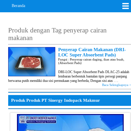
Beranda
Produk dengan Tag
penyerap cairan
makanan
Penyerap Cairan Makanan (DRI-
LOC Super Absorbent Pads)
Fungsi : Penyerap cairan daging, ikan atau buah,
(Absorbent Pads)
DRI-LOC Super Absorbent Pads DLAC-25 adalah
lembaran berbentuk bantalan tipis persegi panjang
berwarna putih memiliki dua sisi permukaan yang berbeda, Dengan sisi atas . . .
Baca Selengkapnya 
Produk Produk PT Sinergy Indopack Makmur