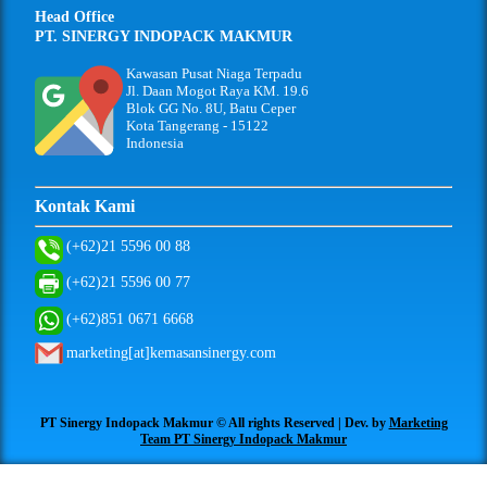
Head Office
PT. SINERGY INDOPACK MAKMUR
Kawasan Pusat Niaga Terpadu
Jl. Daan Mogot Raya KM. 19.6
Blok GG No. 8U, Batu Ceper
Kota Tangerang - 15122
Indonesia
Kontak Kami
(+62)21 5596 00 88
(+62)21 5596 00 77
(+62)851 0671 6668
marketing[at]kemasansinergy.com
PT Sinergy Indopack Makmur © All rights Reserved | Dev. by
Marketing
Team PT Sinergy Indopack Makmur