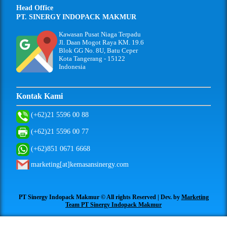
Head Office
PT. SINERGY INDOPACK MAKMUR
Kawasan Pusat Niaga Terpadu
Jl. Daan Mogot Raya KM. 19.6
Blok GG No. 8U, Batu Ceper
Kota Tangerang - 15122
Indonesia
Kontak Kami
(+62)21 5596 00 88
(+62)21 5596 00 77
(+62)851 0671 6668
marketing[at]kemasansinergy.com
PT Sinergy Indopack Makmur © All rights Reserved | Dev. by
Marketing
Team PT Sinergy Indopack Makmur