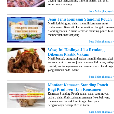
daging juga mengandung mineral, lemak, dan asam
amino esensial yang . . .
Baca Selengkapnya 
Jenis Jenis Kemasan Standing Pouch
Masih kah bingung dalam memilih kemasan untuk
usaha kamu? Kalo gitu kamu mesti tau banget Kemasa
Standing Pouch. Karena kemasan standing pouch bisa
memberikan manfaat yang . . .
Baca Selengkapnya 
Wow, Ini Hasilnya Jika Rendang
Dikemas Plastik Vakum
Masih banyak orang asal asalan memilih dan memakai
kemasan untuk produk jualan mereka. Faktanya, setiap
produk, contohnya makanan mempunyai isi kandunga
yang berbeda beda. Kamu . . .
Baca Selengkapnya 
Manfaat Kemasan Standing Pouch
Bagi Produsen Dan Konsumen
Kemasan Standing Pouch adalah salah satu inovasi
terbaru dalam&nbsp;desain kemasan fleksibel, yang
menawarkan banyak keuntungan bagi para
penggunanya.&nbsp; Ketika kamu . . .
Baca Selengkapnya 